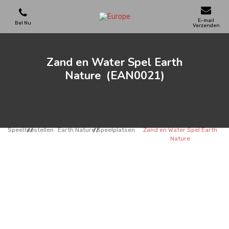
E-mail
Bel Nu
Verzenden
SPEELTOESTELLEN
Zand en Water Spel Earth
Nature
(EAN0021)
SKATEPARKS
HOUTEN HUIZEN
Speeltoestellen
Earth Nature Speelplatsen
Zand en Water Spel Earth
Nature
STADSMEUBILAIR
SPORTVELDEN
REFERENTIES