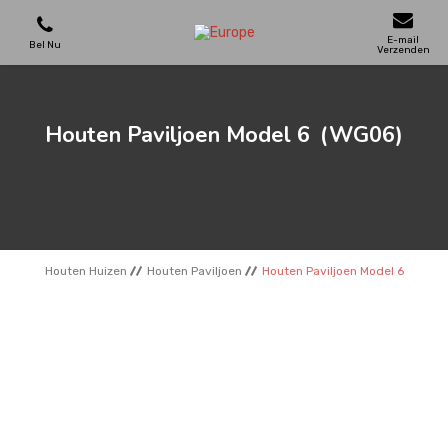
E-mail
Bel Nu
Verzenden
SPEELTOESTELLEN
Houten Paviljoen Model 6
(WG06)
SKATEPARKS
HOUTEN HUIZEN
Houten Huizen
Houten Paviljoen
Houten Paviljoen Model 6
STADSMEUBILAIR
SPORTVELDEN
REFERENTIES