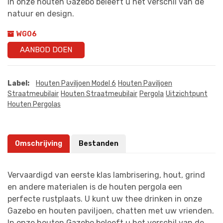
In onze houten Gazebo beleeft u het verschil van de
natuur en design.
WG06
AANBOD DOEN
Label:
Houten Paviljoen Model 6
Houten Paviljoen
Straatmeubilair
Houten Straatmeubilair
Pergola
Uitzichtpunt
Houten Pergolas
Omschrijving
Bestanden
Vervaardigd van eerste klas lambrisering, hout, grind
en andere materialen is de houten pergola een
perfecte rustplaats. U kunt uw thee drinken in onze
Gazebo en houten paviljoen, chatten met uw vrienden.
In onze houten Gazebo beleeft u het verschil van de